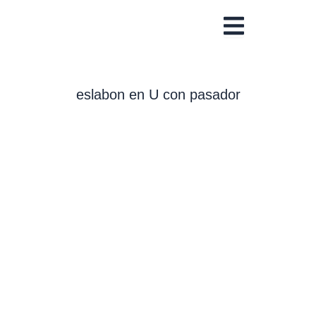
Ir
al
contenido
eslabon en U con pasador