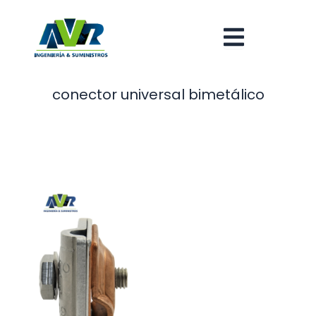
Ir
al
contenido
conector universal bimetálico