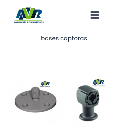
Ir
al
contenido
bases captoras