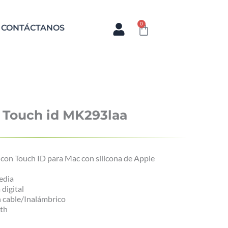
GOCIO
0
Cart
CONTÁCTANOS
 Touch id MK293laa
con Touch ID para Mac con silicona de Apple
edia
 digital
n cable/Inalámbrico
oth