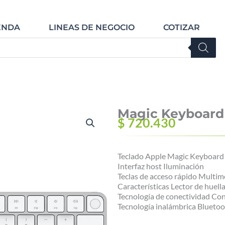
Open TIENDA
Open LINEAS DE NE
ENDA
LINEAS DE NEGOCIO
COTIZAR
Magic Keyboard
$
720.430
Teclado Apple Magic Keyboard 
Interfaz host Iluminación
Teclas de acceso rápido Multim
Características Lector de huella
Tecnología de conectividad Co
Tecnología inalámbrica Blueto