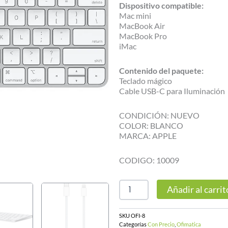
Dispositivo compatible:
Mac mini
MacBook Air
MacBook Pro
iMac
Contenido del paquete:
Teclado mágico
Cable USB-C para Iluminación
CONDICIÓN: NUEVO
COLOR: BLANCO
MARCA: APPLE
CODIGO: 10009
Magic
Añadir al carrit
Keyboard
Touch
id
SKU
OFI-8
MK293laa
Categorías
Con Precio
,
Ofimatica