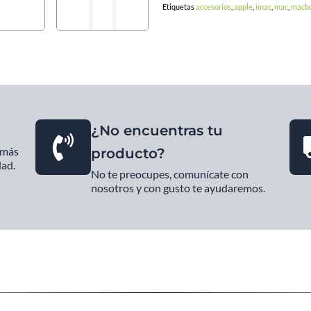
Etiquetas
accesorios
,
apple
,
imac
,
mac
,
macb
cantidad
¿No encuentras tu
 más
producto?
dad.
No te preocupes, comunícate con
nosotros y con gusto te ayudaremos.