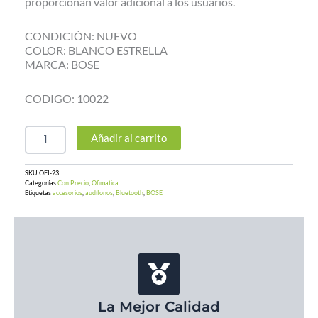
proporcionan valor adicional a los usuarios.
CONDICIÓN: NUEVO
COLOR: BLANCO ESTRELLA
MARCA: BOSE
CODIGO: 10022
Audifonos
Añadir al carrito
BOSE
QuietComfort
Earbuds
SKU
OFI-23
Categorías
Con Precio
,
Ofimatica
II
Etiquetas
accesorios
,
audífonos
,
Bluetooth
,
BOSE
SoapStone
COLOR
Blanco
Estrella
cantidad
La Mejor Calidad