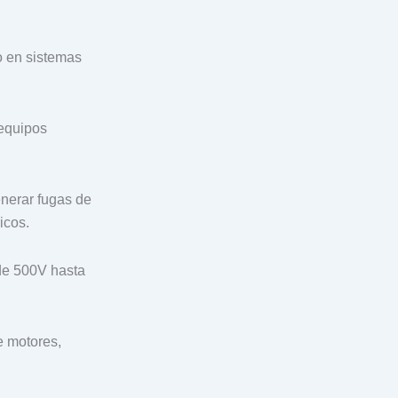
o en sistemas
 equipos
nerar fugas de
icos.
de 500V hasta
e motores,