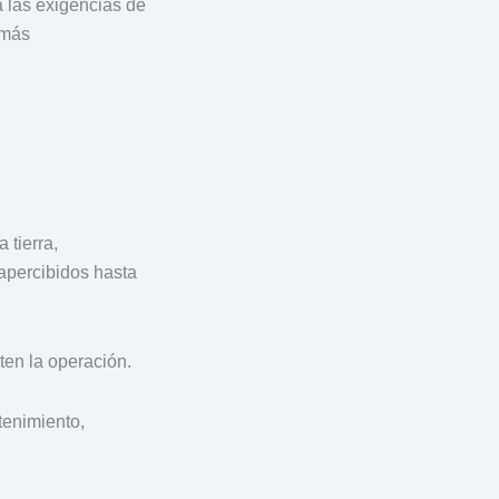
 las exigencias de
 más
 tierra,
apercibidos hasta
ten la operación.
tenimiento,