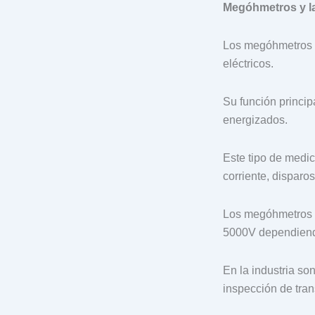
Megóhmetros y la
Los megóhmetros s
eléctricos.
Su función princip
energizados.
Este tipo de medi
corriente, disparos
Los megóhmetros t
5000V dependiendo
En la industria so
inspección de tran