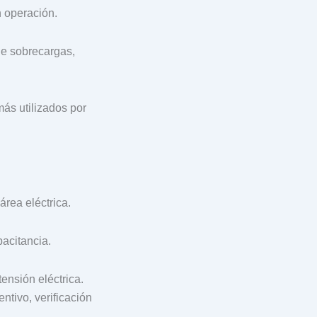
n operación.
de sobrecargas,
más utilizados por
rea eléctrica.
pacitancia.
ensión eléctrica.
ntivo, verificación